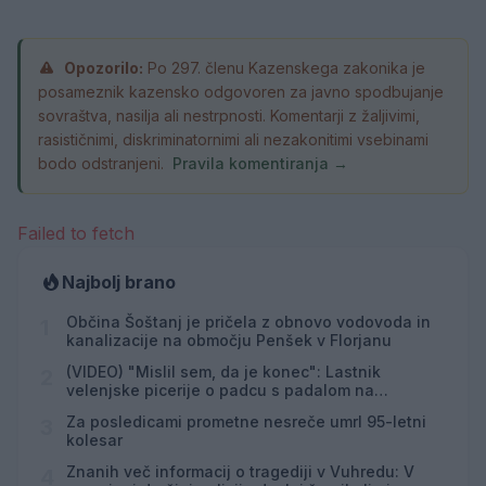
Opozorilo:
Po 297. členu Kazenskega zakonika je
posameznik kazensko odgovoren za javno spodbujanje
sovraštva, nasilja ali nestrpnosti. Komentarji z žaljivimi,
rasističnimi, diskriminatornimi ali nezakonitimi vsebinami
bodo odstranjeni.
Pravila komentiranja →
Failed to fetch
Najbolj brano
Občina Šoštanj je pričela z obnovo vodovoda in
1
kanalizacije na območju Penšek v Florjanu
(VIDEO) "Mislil sem, da je konec": Lastnik
2
velenjske picerije o padcu s padalom na
Hrvaškem
Za posledicami prometne nesreče umrl 95-letni
3
kolesar
Znanih več informacij o tragediji v Vuhredu: V
4