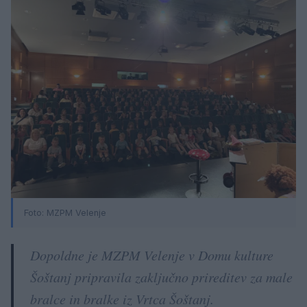
Foto: MZPM Velenje
Dopoldne je MZPM Velenje v Domu kulture
Šoštanj pripravila zaključno prireditev za male
bralce in bralke iz Vrtca Šoštanj.