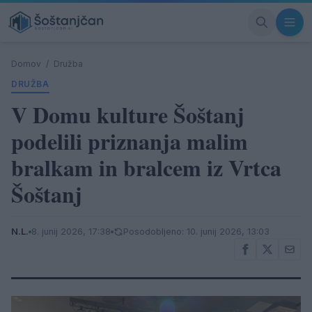
Domov
/
Družba
DRUŽBA
V Domu kulture Šoštanj
podelili priznanja malim
bralkam in bralcem iz Vrtca
Šoštanj
N.L.
8. junij 2026, 17:38
Posodobljeno: 10. junij 2026, 13:03