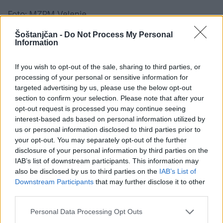
Foto: MZPM Velenje
Šoštanjčan -
Do Not Process My Personal
Information
Vir: Medobčinska zveza prijateljev mladine Velenje
If you wish to opt-out of the sale, sharing to third parties, or
processing of your personal or sensitive information for
targeted advertising by us, please use the below opt-out
DRUŽBA
section to confirm your selection. Please note that after your
opt-out request is processed you may continue seeing
KLJUČNE BESEDE
bralna značka
mzpm velenje
interest-based ads based on personal information utilized by
šoštanj
vrtev šoštanj
us or personal information disclosed to third parties prior to
your opt-out. You may separately opt-out of the further
disclosure of your personal information by third parties on the
IAB’s list of downstream participants. This information may
also be disclosed by us to third parties on the
IAB’s List of
SORODNE NOVICE
Downstream Participants
that may further disclose it to other
third parties.
Brezposelnost sezonsko nekoliko
Personal Data Processing Opt Outs
višja