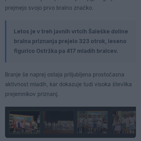
prejmejo svojo prvo bralno značko.
Letos je v treh javnih vrtcih Šaleške doline
bralna priznanja prejelo 323 otrok, leseno
figurico Ostržka pa 417 mladih bralcev.
Branje še naprej ostaja priljubljena prostočasna
aktivnost mladih, kar dokazuje tudi visoka številka
prejemnikov priznanj.
1 / 12