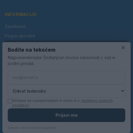
INFORMACIJE
Zasebnost
Pogoji uporabe
Piškotki
×
Bodite na tekočem
Oglaševanje
Najpomembnejše Šoštanjčan novice naravnost v vaš e-
poštni predal.
Kontakt
Pravila nagradnih iger
Pravila volilne kampanje
Strinjam se s prejemanjem e-novic in z
obdelavo osebnih
podatkov
.
© 2026 Šoštanjčan. Vse pravice pridržane.
Prijavi me
KN MEDIA d.o.o.
Odjava z enim klikom kadarkoli.