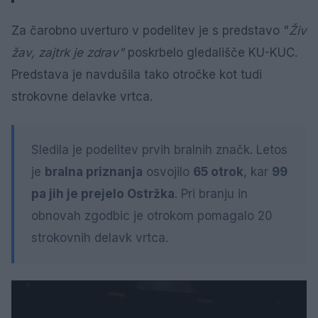
Za čarobno uverturo v podelitev je s predstavo "
Živ
žav, zajtrk je zdrav"
poskrbelo gledališče KU-KUC.
Predstava je navdušila tako otročke kot tudi
strokovne delavke vrtca.
Sledila je podelitev prvih bralnih značk. Letos
je
bralna priznanja
osvojilo
65 otrok
, kar
99
pa jih je prejelo Ostržka
. Pri branju in
obnovah zgodbic je otrokom pomagalo 20
strokovnih delavk vrtca.