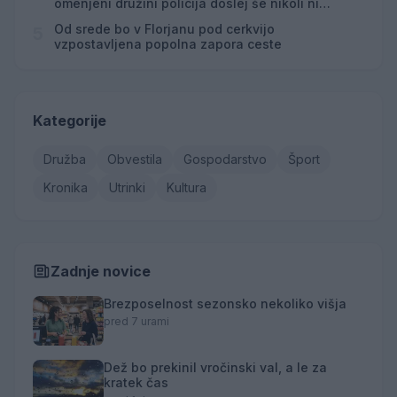
omenjeni družini policija doslej še nikoli ni
posredovala
Od srede bo v Florjanu pod cerkvijo
5
vzpostavljena popolna zapora ceste
Kategorije
Družba
Obvestila
Gospodarstvo
Šport
Kronika
Utrinki
Kultura
Zadnje novice
Brezposelnost sezonsko nekoliko višja
pred 7 urami
Dež bo prekinil vročinski val, a le za
kratek čas