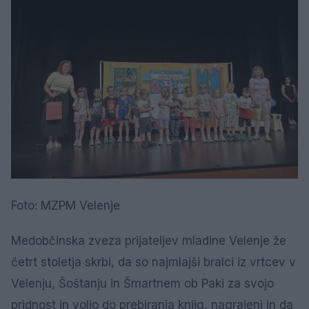
Foto: MZPM Velenje
Medobčinska zveza prijateljev mladine Velenje že
četrt stoletja skrbi, da so najmlajši bralci iz vrtcev v
Velenju, Šoštanju in Šmartnem ob Paki za svojo
pridnost in voljo do prebiranja knjig, nagrajeni in da