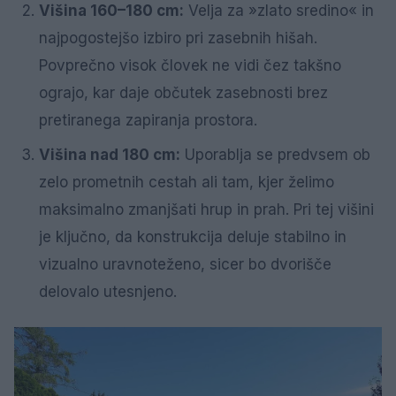
Višina 160–180 cm:
Velja za »zlato sredino« in
najpogostejšo izbiro pri zasebnih hišah.
Povprečno visok človek ne vidi čez takšno
ograjo, kar daje občutek zasebnosti brez
pretiranega zapiranja prostora.
Višina nad 180 cm:
Uporablja se predvsem ob
zelo prometnih cestah ali tam, kjer želimo
maksimalno zmanjšati hrup in prah. Pri tej višini
je ključno, da konstrukcija deluje stabilno in
vizualno uravnoteženo, sicer bo dvorišče
delovalo utesnjeno.