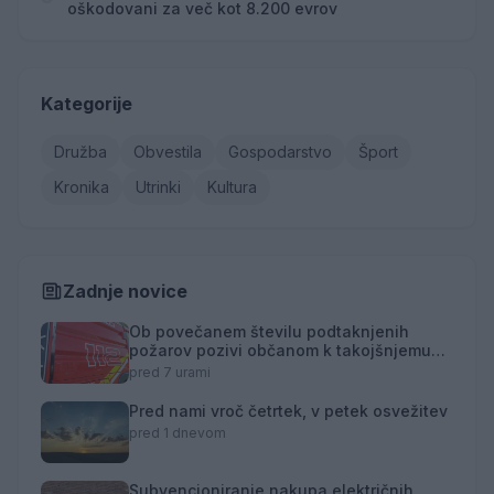
oškodovani za več kot 8.200 evrov
Kategorije
Družba
Obvestila
Gospodarstvo
Šport
Kronika
Utrinki
Kultura
Zadnje novice
Ob povečanem številu podtaknjenih
požarov pozivi občanom k takojšnjemu
obveščanju policije
pred 7 urami
Pred nami vroč četrtek, v petek osvežitev
pred 1 dnevom
Subvencioniranje nakupa električnih