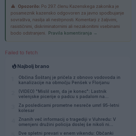
Opozorilo:
Po 297. členu Kazenskega zakonika je
posameznik kazensko odgovoren za javno spodbujanje
sovraštva, nasilja ali nestrpnosti. Komentarji z žaljivimi,
rasističnimi, diskriminatornimi ali nezakonitimi vsebinami
bodo odstranjeni.
Pravila komentiranja →
Failed to fetch
Najbolj brano
Občina Šoštanj je pričela z obnovo vodovoda in
1
kanalizacije na območju Penšek v Florjanu
(VIDEO) "Mislil sem, da je konec": Lastnik
2
velenjske picerije o padcu s padalom na
Hrvaškem
Za posledicami prometne nesreče umrl 95-letni
3
kolesar
Znanih več informacij o tragediji v Vuhredu: V
4
omenjeni družini policija doslej še nikoli ni
posredovala
Dve spletni prevari v enem vikendu: Občanki
5