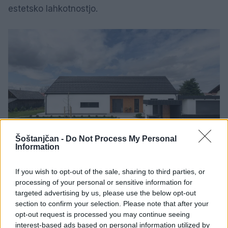
estetsko lahkotnostjo.
Šoštanjčan -
Do Not Process My Personal
Information
If you wish to opt-out of the sale, sharing to third parties, or
processing of your personal or sensitive information for
targeted advertising by us, please use the below opt-out
Estetika in arhitekturna skladnost
section to confirm your selection. Please note that after your
opt-out request is processed you may continue seeing
interest-based ads based on personal information utilized by