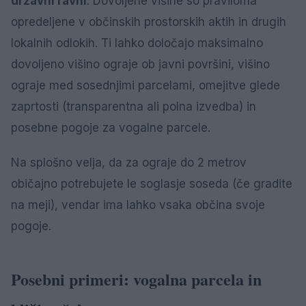
državni ravni
. Dovoljene višine so praviloma
opredeljene v občinskih prostorskih aktih in drugih
lokalnih odlokih. Ti lahko določajo maksimalno
dovoljeno višino ograje ob javni površini, višino
ograje med sosednjimi parcelami, omejitve glede
zaprtosti (transparentna ali polna izvedba) in
posebne pogoje za vogalne parcele.
Na splošno velja, da za ograje do 2 metrov
običajno potrebujete le soglasje soseda (če gradite
na meji), vendar ima lahko vsaka občina svoje
pogoje.
Posebni primeri: vogalna parcela in