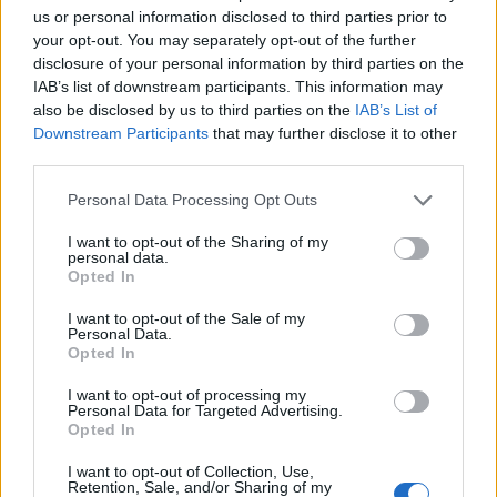
Višina ograje mora biti usklajena z arhitekturo
us or personal information disclosed to third parties prior to
your opt-out. You may separately opt-out of the further
objekta. Nizka moderna hiša z ravno streho in
disclosure of your personal information by third parties on the
minimalistično fasado se pogosto bolje ujema z
IAB’s list of downstream participants. This information may
also be disclosed by us to third parties on the
IAB’s List of
ravno, horizontalno zasnovano ograjo srednje
Downstream Participants
that may further disclose it to other
višine.
third parties.
Personal Data Processing Opt Outs
Previsoka ograja lahko na manjšem zemljišču
ustvari občutek utesnjenosti in vizualno zmanjša
I want to opt-out of the Sharing of my
personal data.
prostor. Nasprotno pa prenizka ograja ob prometni
Opted In
cesti ne bo zagotavljala zadostne zasebnosti.
I want to opt-out of the Sale of my
Personal Data.
Opted In
Pri izbiri je smiselno razmišljati
I want to opt-out of processing my
Personal Data for Targeted Advertising.
Opted In
dolgoročno – ograja ni začasna rešitev,
I want to opt-out of Collection, Use,
temveč trajen del zunanje podobe doma.
Retention, Sale, and/or Sharing of my