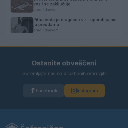
vozil se zaključuje
pred 1 dnevom
Pitna voda je dragocen vir – uporabljajmo
jo preudarno
pred 1 dnevom
Ostanite obveščeni
Spremljajte nas na družbenih omrežjih
Facebook
Instagram