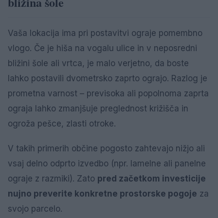
bližina šole
Vaša lokacija ima pri postavitvi ograje pomembno
vlogo. Če je hiša na vogalu ulice in v neposredni
bližini šole ali vrtca, je malo verjetno, da boste
lahko postavili dvometrsko zaprto ograjo. Razlog je
prometna varnost – previsoka ali popolnoma zaprta
ograja lahko zmanjšuje preglednost križišča in
ogroža pešce, zlasti otroke.
V takih primerih občine pogosto zahtevajo nižjo ali
vsaj delno odprto izvedbo (npr. lamelne ali panelne
ograje z razmiki). Zato
pred začetkom investicije
nujno preverite konkretne prostorske pogoje
za
svojo parcelo.