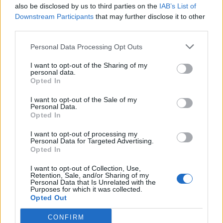
also be disclosed by us to third parties on the
IAB’s List of
šmartno ob paki
šaleški biser
pitniki
Downstream Participants
that may further disclose it to other
third parties.
Personal Data Processing Opt Outs
SORODNE NOVICE
I want to opt-out of the Sharing of my
personal data.
Opted In
Ob povečanem številu podtaknjenih
I want to opt-out of the Sale of my
Personal Data.
požarov pozivi občanom k takojšnjemu
Opted In
obveščanju policije
6. avgust 2026
I want to opt-out of processing my
Personal Data for Targeted Advertising.
Opted In
Pred nami vroč četrtek, v petek
I want to opt-out of Collection, Use,
osvežitev
Retention, Sale, and/or Sharing of my
Personal Data that Is Unrelated with the
5. avgust 2026
Purposes for which it was collected.
Opted Out
Subvencioniranje nakupa električnih
CONFIRM