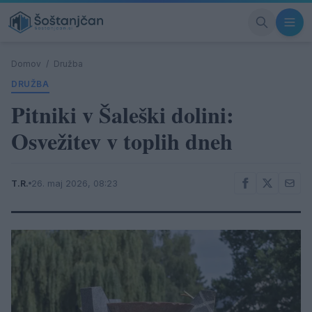
Domov
/
Družba
DRUŽBA
Pitniki v Šaleški dolini:
Osvežitev v toplih dneh
T.R.
26. maj 2026, 08:23