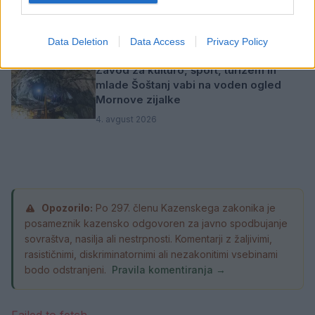
vozil se zaključuje
5. avgust 2026
Data Deletion
Data Access
Privacy Policy
Zavod za kulturo, šport, turizem in
mlade Šoštanj vabi na voden ogled
Mornove zijalke
4. avgust 2026
Opozorilo:
Po 297. členu Kazenskega zakonika je
posameznik kazensko odgovoren za javno spodbujanje
sovraštva, nasilja ali nestrpnosti. Komentarji z žaljivimi,
rasističnimi, diskriminatornimi ali nezakonitimi vsebinami
bodo odstranjeni.
Pravila komentiranja →