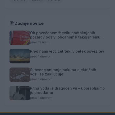
Zadnje novice
Ob povečanem številu podtaknjenih
požarov pozivi občanom k takojšnjemu
obveščanju policije
pred 19 urami
Pred nami vroč četrtek, v petek osvežitev
pred 1 dnevom
Subvencioniranje nakupa električnih
vozil se zaključuje
pred 1 dnevom
Pitna voda je dragocen vir – uporabljajmo
jo preudarno
pred 1 dnevom