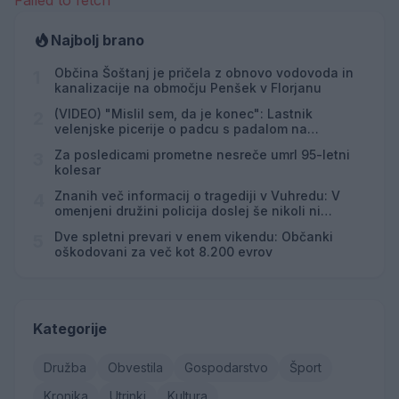
Failed to fetch
Najbolj brano
Občina Šoštanj je pričela z obnovo vodovoda in
1
kanalizacije na območju Penšek v Florjanu
(VIDEO) "Mislil sem, da je konec": Lastnik
2
velenjske picerije o padcu s padalom na
Hrvaškem
Za posledicami prometne nesreče umrl 95-letni
3
kolesar
Znanih več informacij o tragediji v Vuhredu: V
4
omenjeni družini policija doslej še nikoli ni
posredovala
Dve spletni prevari v enem vikendu: Občanki
5
oškodovani za več kot 8.200 evrov
Kategorije
Družba
Obvestila
Gospodarstvo
Šport
Kronika
Utrinki
Kultura