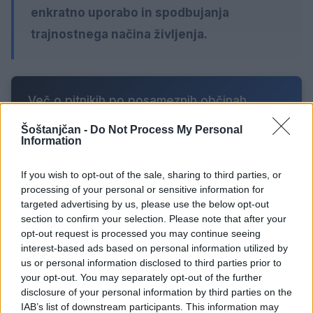
enkratno uporabo in spodbujanja
trajnostnega načina življenja.
Več o pitnikih po posameznih občinah
najdete
na povezavi
, kjer so na voljo tudi
Šoštanjčan -
Do Not Process My Personal
Information
zemljevid pitnikov,priporočila za uporabo,
informacije o vzdrževanju, podatki o
If you wish to opt-out of the sale, sharing to third parties, or
kakovosti pitne vode v javnem vodovodnem
processing of your personal or sensitive information for
targeted advertising by us, please use the below opt-out
sistemu.
section to confirm your selection. Please note that after your
opt-out request is processed you may continue seeing
interest-based ads based on personal information utilized by
us or personal information disclosed to third parties prior to
your opt-out. You may separately opt-out of the further
DRUŽBA
disclosure of your personal information by third parties on the
IAB’s list of downstream participants. This information may
KLJUČNE BESEDE
Velenje
pitna voda
šoštanj