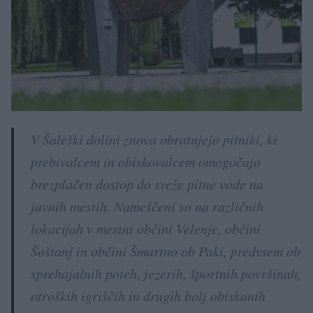
V Šaleški dolini znova obratujejo pitniki, ki
prebivalcem in obiskovalcem omogočajo
brezplačen dostop do sveže pitne vode na
javnih mestih. Nameščeni so na različnih
lokacijah v mestni občini Velenje, občini
Šoštanj in občini Šmartno ob Paki, predvsem ob
sprehajalnih poteh, jezerih, športnih površinah,
otroških igriščih in drugih bolj obiskanih