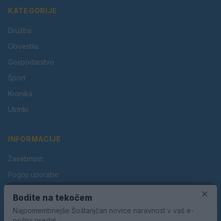
KATEGORIJE
Družba
Obvestila
Gospodarstvo
Šport
Kronika
Utrinki
INFORMACIJE
Zasebnost
Pogoji uporabe
×
Piškotki
Bodite na tekočem
Oglaševanje
Najpomembnejše Šoštanjčan novice naravnost v vaš e-
poštni predal.