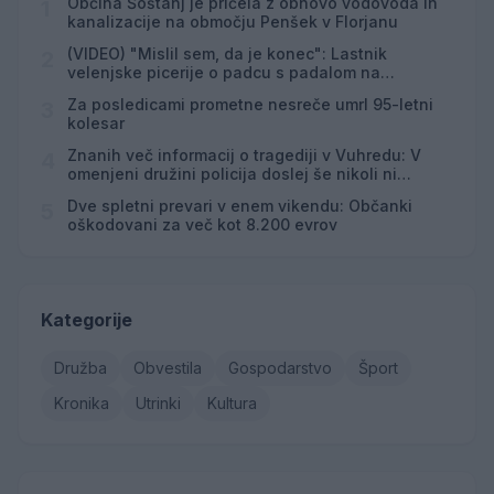
Občina Šoštanj je pričela z obnovo vodovoda in
1
kanalizacije na območju Penšek v Florjanu
(VIDEO) "Mislil sem, da je konec": Lastnik
2
velenjske picerije o padcu s padalom na
Hrvaškem
Za posledicami prometne nesreče umrl 95-letni
3
kolesar
Znanih več informacij o tragediji v Vuhredu: V
4
omenjeni družini policija doslej še nikoli ni
posredovala
Dve spletni prevari v enem vikendu: Občanki
5
oškodovani za več kot 8.200 evrov
Kategorije
Družba
Obvestila
Gospodarstvo
Šport
Kronika
Utrinki
Kultura