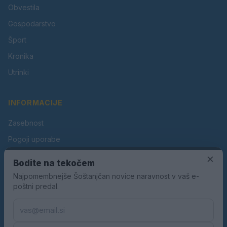
Obvestila
Gospodarstvo
Šport
Kronika
Utrinki
INFORMACIJE
Zasebnost
Pogoji uporabe
×
Piškotki
Bodite na tekočem
Oglaševanje
Najpomembnejše Šoštanjčan novice naravnost v vaš e-
poštni predal.
Kontakt
Pravila nagradnih iger
Pravila volilne kampanje