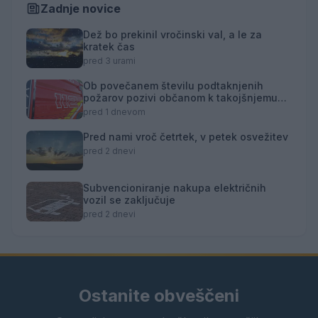
Zadnje novice
Dež bo prekinil vročinski val, a le za
kratek čas
pred 3 urami
Ob povečanem številu podtaknjenih
požarov pozivi občanom k takojšnjemu
obveščanju policije
pred 1 dnevom
Pred nami vroč četrtek, v petek osvežitev
pred 2 dnevi
Subvencioniranje nakupa električnih
vozil se zaključuje
pred 2 dnevi
Ostanite obveščeni