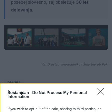
posebej slovesno, saj obeležuje
30 let
delovanja.
1 / 4
Vir: Društvo vinogradnikov Šmartno ob Paki
DRUŽBA
Šoštanjčan -
Do Not Process My Personal
KLJUČNE BESEDE
vinogradniki
šmartno ob paki
Information
vinis
If you wish to opt-out of the sale, sharing to third parties, or