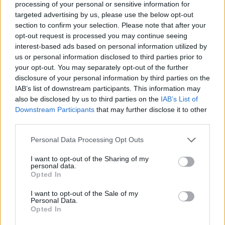
processing of your personal or sensitive information for
targeted advertising by us, please use the below opt-out
section to confirm your selection. Please note that after your
SORODNE NOVICE
opt-out request is processed you may continue seeing
interest-based ads based on personal information utilized by
us or personal information disclosed to third parties prior to
Dež bo prekinil vročinski val, a le za
your opt-out. You may separately opt-out of the further
kratek čas
disclosure of your personal information by third parties on the
IAB’s list of downstream participants. This information may
7. avgust 2026
also be disclosed by us to third parties on the
IAB’s List of
Downstream Participants
that may further disclose it to other
third parties.
Ob povečanem številu podtaknjenih
požarov pozivi občanom k takojšnjemu
Personal Data Processing Opt Outs
obveščanju policije
6. avgust 2026
I want to opt-out of the Sharing of my
personal data.
Opted In
Pred nami vroč četrtek, v petek
I want to opt-out of the Sale of my
osvežitev
Personal Data.
Opted In
5. avgust 2026