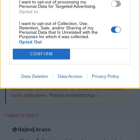
I want to opt-out of processing my
Personal Data for Targeted Advertising.
Subvencioniranje nakupa električnih
Opted In
vozil se zaključuje
I want to opt-out of Collection, Use,
5. avgust 2026
Retention, Sale, and/or Sharing of my
Personal Data that Is Unrelated with the
Purposes for which it was collected.
Opted Out
CONFIRM
Opozorilo:
Po 297. členu Kazenskega zakonika je
posameznik kazensko odgovoren za javno spodbujanje
Data Deletion
Data Access
Privacy Policy
sovraštva, nasilja ali nestrpnosti. Komentarji z žaljivimi,
rasističnimi, diskriminatornimi ali nezakonitimi vsebinami
bodo odstranjeni.
Pravila komentiranja →
Failed to fetch
Najbolj brano