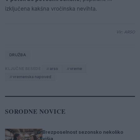
izključena kakšna vročinska nevihta.
Vir: ARSO
DRUŽBA
KLJUČNE BESEDE
arso
vreme
vremenska napoved
SORODNE NOVICE
Brezposelnost sezonsko nekoliko
višja