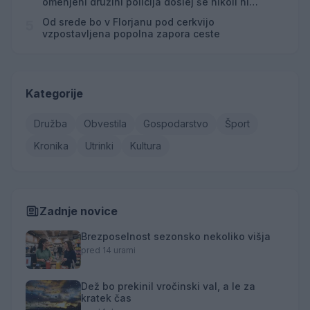
omenjeni družini policija doslej še nikoli ni
posredovala
Od srede bo v Florjanu pod cerkvijo
5
vzpostavljena popolna zapora ceste
Kategorije
Družba
Obvestila
Gospodarstvo
Šport
Kronika
Utrinki
Kultura
Zadnje novice
Brezposelnost sezonsko nekoliko višja
pred 14 urami
Dež bo prekinil vročinski val, a le za
kratek čas