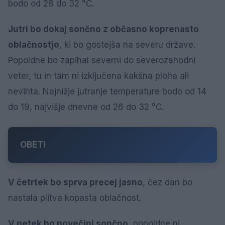
bodo od 28 do 32 °C.
Jutri bo dokaj sončno z občasno koprenasto
oblačnostjo
, ki bo gostejša na severu države.
Popoldne bo zapihal severni do severozahodni
veter, tu in tam ni izključena kakšna ploha ali
nevihta. Najnižje jutranje temperature bodo od 14
do 19, najvišje dnevne od 26 do 32 °C.
OBETI
V četrtek bo sprva precej jasno
, čez dan bo
nastala plitva kopasta oblačnost.
V petek bo povečini sončno
, popoldne ni