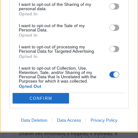
I want to opt-out of the Sharing of my
personal data.
Opted In
Opozorilo:
Po 297. členu Kazenskega zakonika je
I want to opt-out of the Sale of my
posameznik kazensko odgovoren za javno spodbujanje
Personal Data.
sovraštva, nasilja ali nestrpnosti. Komentarji z žaljivimi,
Opted In
rasističnimi, diskriminatornimi ali nezakonitimi vsebinami
bodo odstranjeni.
Pravila komentiranja →
I want to opt-out of processing my
Personal Data for Targeted Advertising.
Opted In
Failed to fetch
I want to opt-out of Collection, Use,
Retention, Sale, and/or Sharing of my
Personal Data that Is Unrelated with the
Najbolj brano
Purposes for which it was collected.
Opted Out
Občina Šoštanj je pričela z obnovo vodovoda in
1
kanalizacije na območju Penšek v Florjanu
CONFIRM
(VIDEO) "Mislil sem, da je konec": Lastnik
2
velenjske picerije o padcu s padalom na
Hrvaškem
Za posledicami prometne nesreče umrl 95-letni
3
Data Deletion
Data Access
Privacy Policy
kolesar
Znanih več informacij o tragediji v Vuhredu: V
4