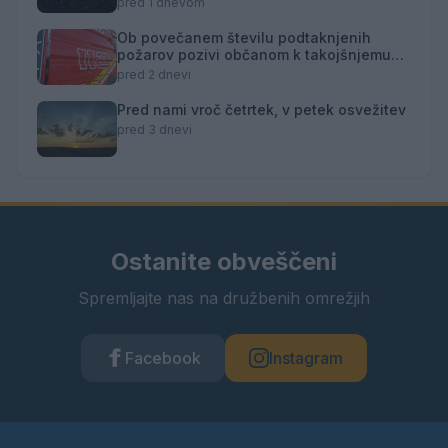
pred 1 dnevom
Ob povečanem številu podtaknjenih
požarov pozivi občanom k takojšnjemu
obveščanju policije
pred 2 dnevi
Pred nami vroč četrtek, v petek osvežitev
pred 3 dnevi
Ostanite obveščeni
Spremljajte nas na družbenih omrežjih
Facebook
Instagram