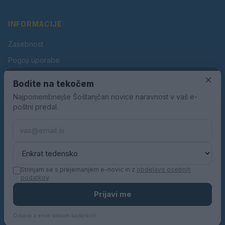
INFORMACIJE
Zasebnost
Pogoji uporabe
×
Piškotki
Bodite na tekočem
Oglaševanje
Najpomembnejše Šoštanjčan novice naravnost v vaš e-
poštni predal.
Kontakt
Pravila nagradnih iger
Pravila volilne kampanje
Strinjam se s prejemanjem e-novic in z
obdelavo osebnih
podatkov
.
© 2026 Šoštanjčan. Vse pravice pridržane.
Prijavi me
KN MEDIA d.o.o.
Odjava z enim klikom kadarkoli.