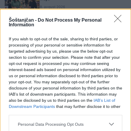
8. avgust 2026
Šoštanjčan -
Do Not Process My Personal
Information
Dež bo prekinil vročinski val, a le za
kratek čas
If you wish to opt-out of the sale, sharing to third parties, or
7. avgust 2026
processing of your personal or sensitive information for
targeted advertising by us, please use the below opt-out
section to confirm your selection. Please note that after your
Ob povečanem številu podtaknjenih
opt-out request is processed you may continue seeing
požarov pozivi občanom k takojšnjemu
interest-based ads based on personal information utilized by
obveščanju policije
us or personal information disclosed to third parties prior to
6. avgust 2026
your opt-out. You may separately opt-out of the further
disclosure of your personal information by third parties on the
IAB’s list of downstream participants. This information may
Pred nami vroč četrtek, v petek
also be disclosed by us to third parties on the
IAB’s List of
osvežitev
Downstream Participants
that may further disclose it to other
5. avgust 2026
third parties.
Personal Data Processing Opt Outs