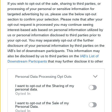
obveščanju policije
If you wish to opt-out of the sale, sharing to third parties, or
6. avgust 2026
processing of your personal or sensitive information for
targeted advertising by us, please use the below opt-out
section to confirm your selection. Please note that after your
Pred nami vroč četrtek, v petek
opt-out request is processed you may continue seeing
osvežitev
interest-based ads based on personal information utilized by
5. avgust 2026
us or personal information disclosed to third parties prior to
your opt-out. You may separately opt-out of the further
disclosure of your personal information by third parties on the
IAB’s list of downstream participants. This information may
also be disclosed by us to third parties on the
IAB’s List of
Downstream Participants
that may further disclose it to other
third parties.
Opozorilo:
Po 297. členu Kazenskega zakonika je
posameznik kazensko odgovoren za javno spodbujanje
Personal Data Processing Opt Outs
sovraštva, nasilja ali nestrpnosti. Komentarji z žaljivimi,
rasističnimi, diskriminatornimi ali nezakonitimi vsebinami
I want to opt-out of the Sharing of my
personal data.
bodo odstranjeni.
Pravila komentiranja →
Opted In
I want to opt-out of the Sale of my
Failed to fetch
Personal Data.
Opted In