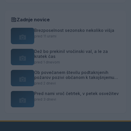
Zadnje novice
Brezposelnost sezonsko nekoliko višja
pred 11 urami
Dež bo prekinil vročinski val, a le za
kratek čas
pred 1 dnevom
Ob povečanem številu podtaknjenih
požarov pozivi občanom k takojšnjemu
obveščanju policije
pred 2 dnevi
Pred nami vroč četrtek, v petek osvežitev
pred 3 dnevi