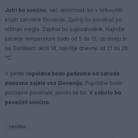
Jutri bo sončno
, več oblačnosti bo v hribovitih
krajih zahodne Slovenije. Zjutraj bo ponekod po
nižinah megla. Zapihal bo jugozahodnik. Najnižje
jutranje temperature bodo od 5 do 12, ob morju in
na Goriškem okoli 14, najvišje dnevne od 21 do 26
°C.
V petek d
opoldne bodo padavine od zahoda
ponovno zajele vso Slovenijo.
Popoldne bodo
postopno ponehale, jasnilo se bo.
V soboto bo
povečini sončno.
DRUŽBA