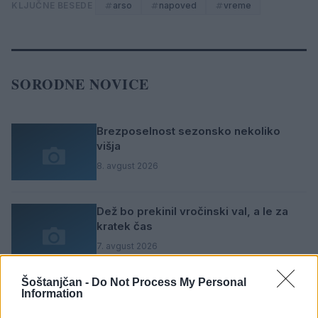
KLJUČNE BESEDE
arso
napoved
vreme
SORODNE NOVICE
Brezposelnost sezonsko nekoliko
višja
8. avgust 2026
Dež bo prekinil vročinski val, a le za
kratek čas
7. avgust 2026
Šoštanjčan -
Do Not Process My Personal
Ob povečanem številu podtaknjenih
Information
požarov pozivi občanom k takojšnjemu