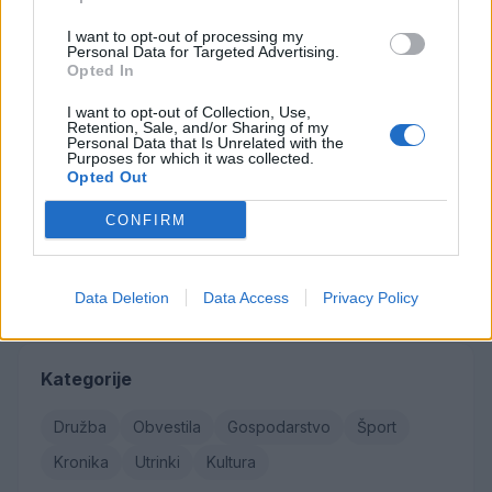
Najbolj brano
I want to opt-out of processing my
Personal Data for Targeted Advertising.
Občina Šoštanj je pričela z obnovo vodovoda in
1
Opted In
kanalizacije na območju Penšek v Florjanu
I want to opt-out of Collection, Use,
(VIDEO) "Mislil sem, da je konec": Lastnik
2
Retention, Sale, and/or Sharing of my
velenjske picerije o padcu s padalom na
Personal Data that Is Unrelated with the
Hrvaškem
Purposes for which it was collected.
Za posledicami prometne nesreče umrl 95-letni
3
Opted Out
kolesar
Znanih več informacij o tragediji v Vuhredu: V
4
CONFIRM
omenjeni družini policija doslej še nikoli ni
posredovala
Od srede bo v Florjanu pod cerkvijo
5
vzpostavljena popolna zapora ceste
Data Deletion
Data Access
Privacy Policy
Kategorije
Družba
Obvestila
Gospodarstvo
Šport
Kronika
Utrinki
Kultura