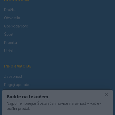
Družba
Obvestila
Gospodarstvo
Šport
Kronika
Utrinki
INFORMACIJE
Zasebnost
Pogoji uporabe
Piškotki
×
Bodite na tekočem
Oglaševanje
Najpomembnejše Šoštanjčan novice naravnost v vaš e-
poštni predal.
Kontakt