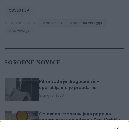
OBVESTILA
KLJUČNE BESEDE
obvestilo
toplotna energija
kp velenje
SORODNE NOVICE
Pitna voda je dragocen vir –
uporabljajmo jo preudarno
5. avgust 2026
Od danes vzpostavljena popolna
zapora ceste na odcepu Zep-Vrabič v
Skornem