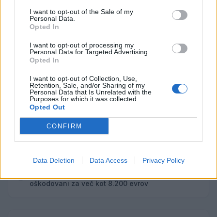
rasističnimi, diskriminatornimi ali nezakonitimi vsebinami
I want to opt-out of the Sale of my
bodo odstranjeni.
Pravila komentiranja →
Personal Data.
Opted In
I want to opt-out of processing my
Failed to fetch
Personal Data for Targeted Advertising.
Opted In
Najbolj brano
I want to opt-out of Collection, Use,
Retention, Sale, and/or Sharing of my
Občina Šoštanj je pričela z obnovo vodovoda in
1
Personal Data that Is Unrelated with the
kanalizacije na območju Penšek v Florjanu
Purposes for which it was collected.
Opted Out
(VIDEO) "Mislil sem, da je konec": Lastnik
2
velenjske picerije o padcu s padalom na
Hrvaškem
CONFIRM
Za posledicami prometne nesreče umrl 95-letni
3
kolesar
Znanih več informacij o tragediji v Vuhredu: V
4
Data Deletion
Data Access
Privacy Policy
omenjeni družini policija doslej še nikoli ni
posredovala
Dve spletni prevari v enem vikendu: Občanki
5
oškodovani za več kot 8.200 evrov