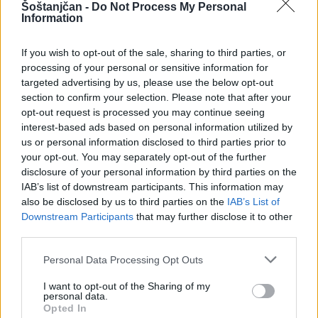
Šoštanjčan -
Do Not Process My Personal
4. avgust 2026
Information
NLB Mobilna poslovalnica Bank&Go bo
If you wish to opt-out of the sale, sharing to third parties, or
avgusta trikrat obiskala šoštanjsko
processing of your personal or sensitive information for
občino
targeted advertising by us, please use the below opt-out
section to confirm your selection. Please note that after your
2. avgust 2026
opt-out request is processed you may continue seeing
interest-based ads based on personal information utilized by
V ponedeljek bo v naselju Ravne
us or personal information disclosed to third parties prior to
prekinjena oziroma motena dobava
your opt-out. You may separately opt-out of the further
pitne vode
disclosure of your personal information by third parties on the
IAB’s list of downstream participants. This information may
25. julij 2026
also be disclosed by us to third parties on the
IAB’s List of
Downstream Participants
that may further disclose it to other
third parties.
Personal Data Processing Opt Outs
Opozorilo:
Po 297. členu Kazenskega zakonika je
I want to opt-out of the Sharing of my
posameznik kazensko odgovoren za javno spodbujanje
personal data.
Opted In
sovraštva, nasilja ali nestrpnosti. Komentarji z žaljivimi,