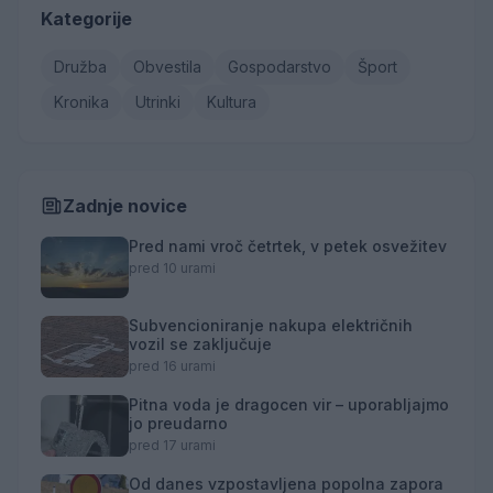
Kategorije
Družba
Obvestila
Gospodarstvo
Šport
Kronika
Utrinki
Kultura
Zadnje novice
Pred nami vroč četrtek, v petek osvežitev
pred 10 urami
Subvencioniranje nakupa električnih
vozil se zaključuje
pred 16 urami
Pitna voda je dragocen vir – uporabljajmo
jo preudarno
pred 17 urami
Od danes vzpostavljena popolna zapora